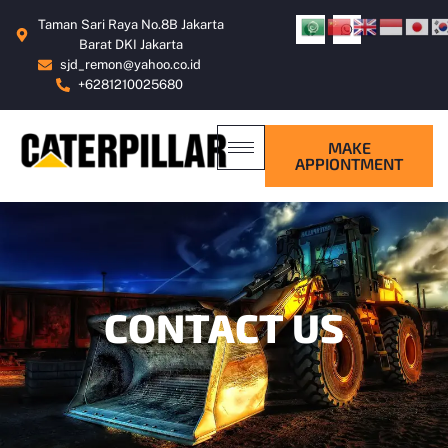
Taman Sari Raya No.8B Jakarta
Barat DKI Jakarta
sjd_remon@yahoo.co.id
+6281210025680
MAKE
APPIONTMENT
CONTACT US