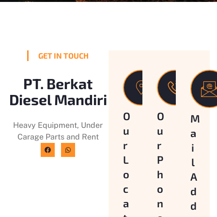
GET IN TOUCH
PT. Berkat
Diesel Mandiri
O
O
M
Heavy Equipment, Under
u
u
a
Carage Parts and Rent
r
r
i
L
P
l
o
h
A
c
o
d
a
n
d