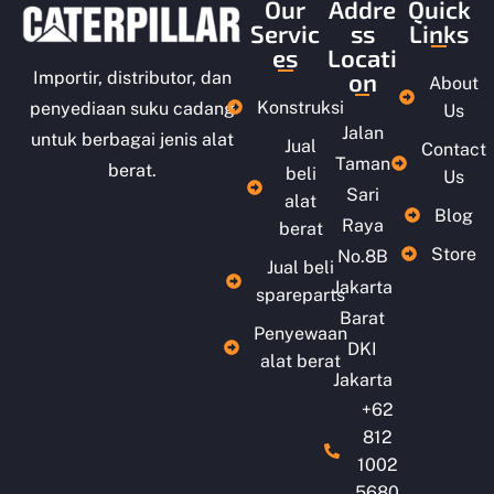
Our
Addre
Quick
Servic
ss
Links
es
Locati
on
Importir, distributor, dan
About
Konstruksi
penyediaan suku cadang
Us
Jalan
untuk berbagai jenis alat
Jual
Contact
Taman
berat.
beli
Us
Sari
alat
Blog
Raya
berat
Store
No.8B
Jual beli
Jakarta
spareparts
Barat
Penyewaan
DKI
alat berat
Jakarta
+62
812
1002
5680