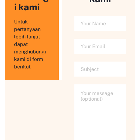
i kami
Untuk
pertanyaan
lebih lanjut
dapat
menghubungi
kami di form
berikut