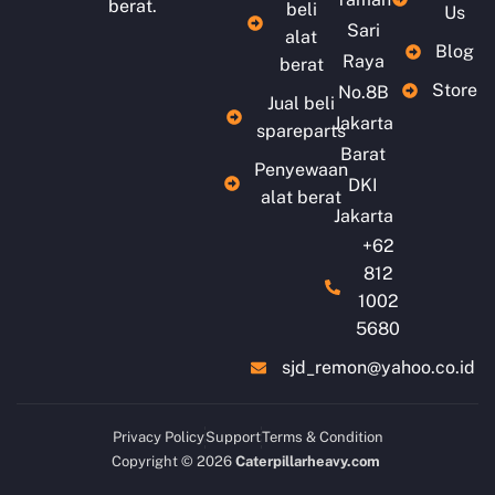
berat.
beli
Us
Sari
alat
Blog
Raya
berat
Store
No.8B
Jual beli
Jakarta
spareparts
Barat
Penyewaan
DKI
alat berat
Jakarta
+62
812
1002
5680
sjd_remon@yahoo.co.id
Privacy Policy
Support
Terms & Condition
Copyright © 2026
Caterpillarheavy.com