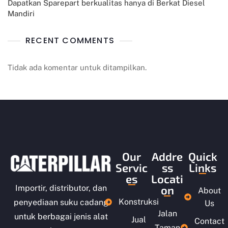
Dapatkan Sparepart berkualitas hanya di Berkat Diesel
Mandiri
RECENT COMMENTS
Tidak ada komentar untuk ditampilkan.
Our
Addre
Quick
Servic
ss
Links
es
Locati
on
Importir, distributor, dan
About
Konstruksi
penyediaan suku cadang
Us
Jalan
untuk berbagai jenis alat
Jual
Contact
Taman