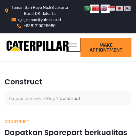
Taman Sari Raya No.8B Jakarta
Barat DKI Jakarta
sjd_remon@yahoo.co.id
+6281210025680
MAKE
APPIONTMENT
Construct
>
>
Construct
Caterpillarheavy
Blog
CONSTRUCT
Dapatkan Sparepart berkualitas