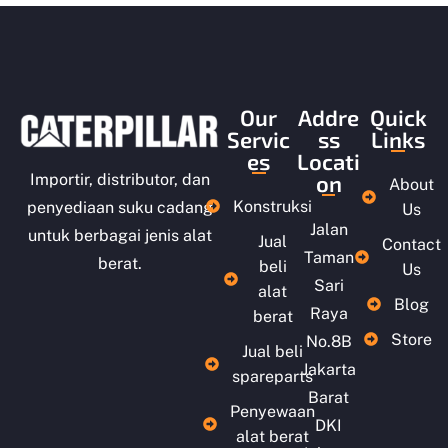
r
i
5
Our
Addre
Quick
Servic
ss
Links
es
Locati
on
Importir, distributor, dan
About
Konstruksi
penyediaan suku cadang
Us
Jalan
untuk berbagai jenis alat
Jual
Contact
Taman
berat.
beli
Us
Sari
alat
Blog
Raya
berat
Store
No.8B
Jual beli
Jakarta
spareparts
Barat
Penyewaan
DKI
alat berat