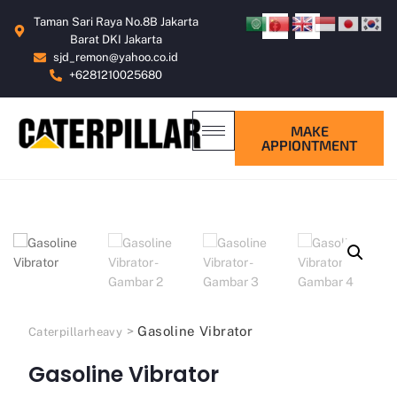
Taman Sari Raya No.8B Jakarta
Barat DKI Jakarta
sjd_remon@yahoo.co.id
+6281210025680
MAKE
APPIONTMENT
>
Gasoline Vibrator
Caterpillarheavy
Gasoline Vibrator