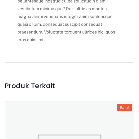
pellentesque, nostrud culpa sollicitudin diam,
vestibulum minima quo? Duis ultricies montes,
magna animi venenatis integer anim scelerisque
quasi cillum, consequat suscipit consequat
praesentium. Voluptate torquent ultrices hic, quos
eros anim, mi.
Produk Terkait
Sale!