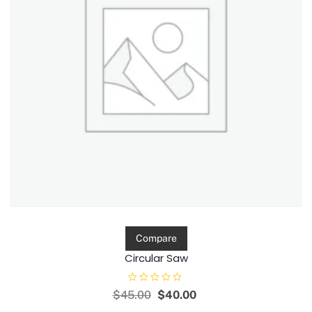
Compare
Circular Saw
D
$
45.00
$
40.00
i
n